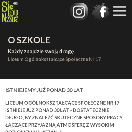
O SZKOLE
Każdy znajdzie swoją drogę
Liceum Ogólnokształcące Społeczne Nr 17
ISTNIEJEMY JUŻ PONAD 30 LAT
LICEUM OGÓLNOKSZTAŁCĄCE SPOŁECZNE NR 17
ISTNIEJE JUŻ PONAD 30 LAT - DOSTATECZNIE
DŁUGO, BY ZNALEŹĆ SKUTECZNE SPOSOBY PRACY,
ŁĄCZĄCE PRZYJAZNĄ ATMOSFERĘ Z WYSOKIM