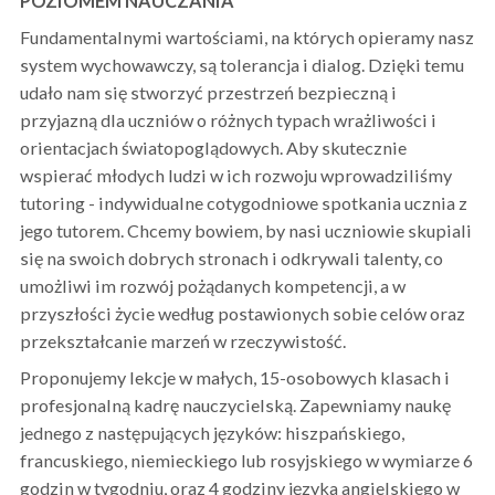
POZIOMEM NAUCZANIA
Fundamentalnymi wartościami, na których opieramy nasz
system wychowawczy, są tolerancja i dialog. Dzięki temu
udało nam się stworzyć przestrzeń bezpieczną i
przyjazną dla uczniów o różnych typach wrażliwości i
orientacjach światopoglądowych. Aby skutecznie
wspierać młodych ludzi w ich rozwoju wprowadziliśmy
tutoring - indywidualne cotygodniowe spotkania ucznia z
jego tutorem. Chcemy bowiem, by nasi uczniowie skupiali
się na swoich dobrych stronach i odkrywali talenty, co
umożliwi im rozwój pożądanych kompetencji, a w
przyszłości życie według postawionych sobie celów oraz
przekształcanie marzeń w rzeczywistość.
Proponujemy lekcje w małych, 15-osobowych klasach i
profesjonalną kadrę nauczycielską. Zapewniamy naukę
jednego z następujących języków: hiszpańskiego,
francuskiego, niemieckiego lub rosyjskiego w wymiarze 6
godzin w tygodniu, oraz 4 godziny języka angielskiego w