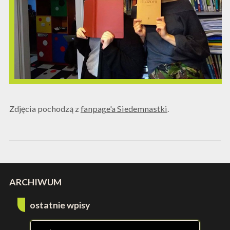
Zdjęcia pochodzą z
fanpage'a Siedemnastki
.
ARCHIWUM
ostatnie wpisy