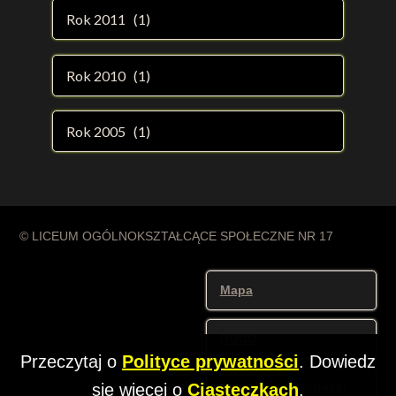
Rok 2011 (1)
Rok 2010 (1)
Rok 2005 (1)
© LICEUM OGÓLNOKSZTAŁCĄCE SPOŁECZNE NR 17
Mapa
RODO
Przeczytaj o
Polityce prywatności
. Dowiedz
Polityka prywatności
się więcej o
Ciasteczkach
.